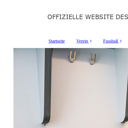
Startseite
Verein
Fussball
Organisation
Bayernliga
Mitgliedschaft
Kreisliga-
Satzung
Juniorenfu
Termine
Spielberic