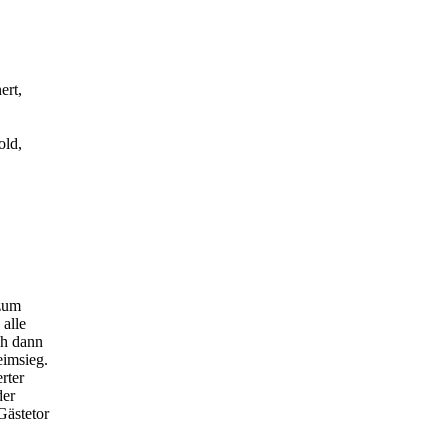
ert,
old,
 zum
alle
ch dann
eimsieg.
rter
der
Gästetor