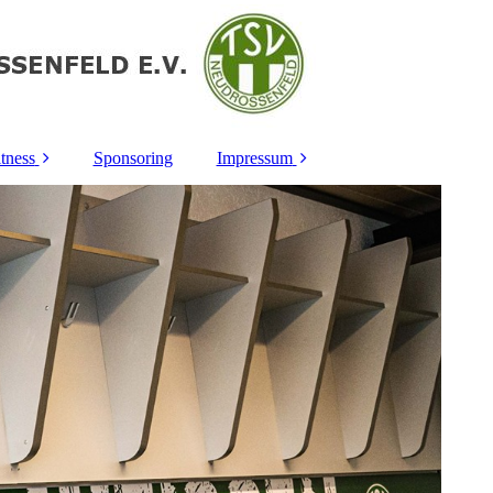
tness
Sponsoring
Impressum
tik
Kontakt
k
Datenschutz
"
Sitemap
en
ppe
rt