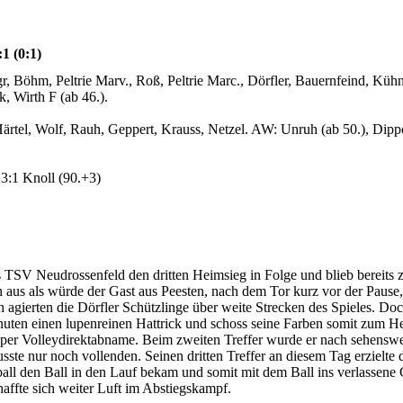
1 (0:1)
, Böhm, Peltrie Marv., Roß, Peltrie Marc., Dörfler, Bauernfeind, Kühn
, Wirth F (ab 46.).
ärtel, Wolf, Rauh, Geppert, Krauss, Netzel. AW: Unruh (ab 50.), Dipp
 3:1 Knoll (90.+3)
s TSV Neudrossenfeld den dritten Heimsieg in Folge und blieb bereits
aus als würde der Gast aus Peesten, nach dem Tor kurz vor der Pause, 
 agierten die Dörfler Schützlinge über weite Strecken des Spieles. Do
nuten einen lupenreinen Hattrick und schoss seine Farben somit zum H
er per Volleydirektabname. Beim zweiten Treffer wurde er nach sehenswe
te nur noch vollenden. Seinen dritten Treffer an diesem Tag erzielte 
all den Ball in den Lauf bekam und somit mit dem Ball ins verlassene 
chaffte sich weiter Luft im Abstiegskampf.