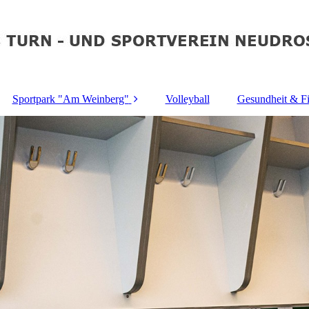
Sportpark "Am Weinberg"
Volleyball
Gesundheit & Fi
-Team
Sportgelände
Damengymnas
Team
Kunstrasen
After Wor
"AROHA
ssball
Anfahrt
Kinderturn
hte
Stadionordnung
Herzsportgru
Platzbelegung
Sportpark
Seniorenspo
Busbelegung
Sportheim Belegung