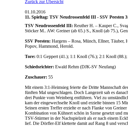
Zurück zur Übersicht
01.10.2016
11. Spieltag: TSV Neudrossenfeld III - SSV Peesten 3:
TSV Neudrossenfeld III:
Reuther H. – Kauper C., Svagr
Stöcker M.. AW: Greiner (ab 65.) S., Knoll (ab 75.), Genk
SSV Peesten:
Hargens – Rosa, Münch, Ellner, Täuber, H
Popov, Hammond, Herold.
Tore:
0:1 Geppert (41.); 1:1 Knoll (76.); 2:1 Knoll (88.);
Schiedsrichter:
Ewald Rehm (DJK-SV Neufang)
Zuschauer:
55
Mit einem 3:1-Heimsieg feierte die Dritte Mannschaft de
fünften Mal ungeschlagen. Doch Langezeit sah es danach 
drei Punkte vom Weinberg entführen. Viel zu umständlich
kam der eingewechselte Knoll und erzielte binnen 15 Mi
Seinen ersten Treffer erzielte er nach Flanke von Grein
Kombination von Kühnert schön in Szene gesetzt und muss
TSV-Stürmer in der Nachspielzeit als er nach einem Eckb
lief. Die Dörfler-Elf kletterte damit auf Rang 8 und vers